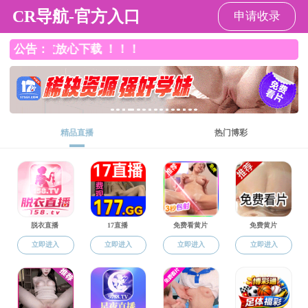
91唐伯虎
91唐伯虎
91唐伯虎概况
师资队伍
学科建
English
科学研究
91唐伯虎
科
»
科研通知
科研概况